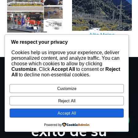
Alto Maipo
Energía, OIL and gas
We respect your privacy
Cookies help us improve your experience, deliver
personalized content, and analyze traffic. You can
choose which cookies to allow by clicking
Customize
. Click
Accept All
to consent or
Reject
15 años de
All
to decline non-essential cookies.
Customize
excelencia que
Reject All
garantizan el
Accept All
éxito de su
Powered by