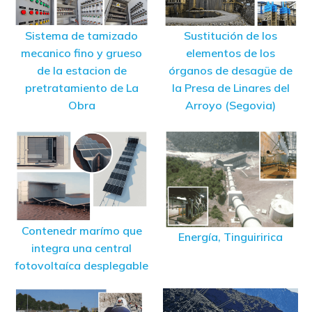
Sistema de tamizado
Sustitución de los
mecanico fino y grueso
elementos de los
de la estacion de
órganos de desagüe de
pretratamiento de La
la Presa de Linares del
Obra
Arroyo (Segovia)
Contenedr marímo que
Energía, Tinguiririca
integra una central
fotovoltaíca desplegable